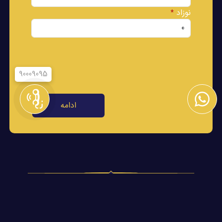
نوزاد
*
90009095
ادامه
با آرامش سفر کنید